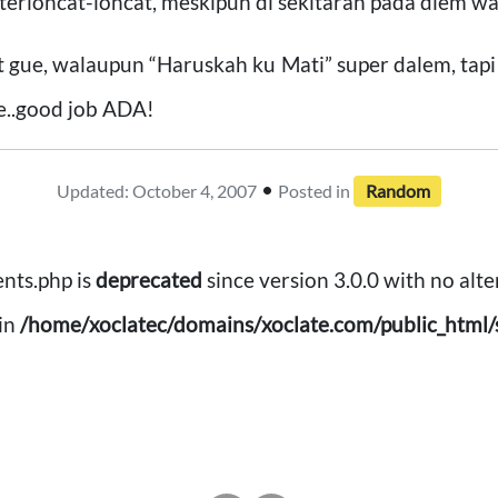
 terloncat-loncat, meskipun di sekitaran pada diem wa
t gue, walaupun “Haruskah ku Mati” super dalem, tapi
..good job ADA!
•
Updated: October 4, 2007
Posted in
Random
nts.php is
deprecated
since version 3.0.0 with no alte
in
/home/xoclatec/domains/xoclate.com/public_html/s