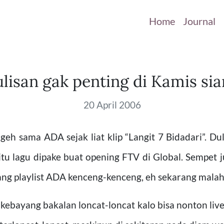
Home
Journal
lisan gak penting di Kamis si
20 April 2006
ngeh sama ADA sejak liat klip “Langit 7 Bidadari”. D
 itu lagu dipake buat opening FTV di Global. Sempet
ang playlist ADA kenceng-kenceng, eh sekarang mala
 kebayang bakalan loncat-loncat kalo bisa nonton live