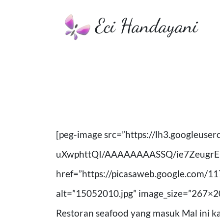
Eci Handayani
[peg-image src=”https://lh3.googleu
uXwphttQI/AAAAAAAASSQ/ie7ZeugrE
href=”https://picasaweb.google.com
alt=”15052010.jpg” image_size=”267×20
Restoran seafood yang masuk Mal ini k