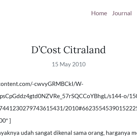
Home
Journal
D’Cost Citraland
15 May 2010
sercontent.com/-cwvyGRMBCkI/W-
psCpGddz4gtd0NZVRe_57rSQCCoYBhgL/s144-o/150
/117441230279743615431/2010#662355453901522253
0″ ]
ayaknya udah sangat dikenal sama orang, harganya 