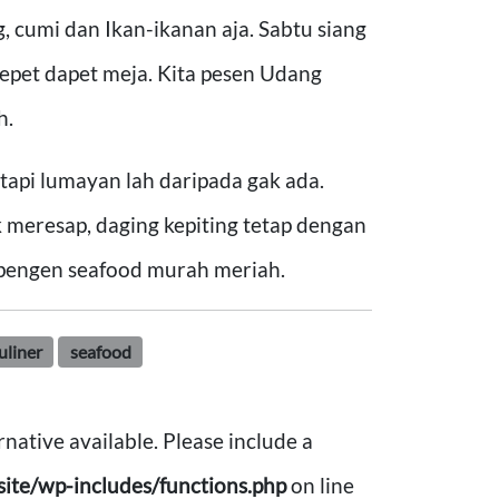
g, cumi dan Ikan-ikanan aja. Sabtu siang
epet dapet meja. Kita pesen Udang
h.
tapi lumayan lah daripada gak ada.
 meresap, daging kepiting tetap dengan
kepengen seafood murah meriah.
uliner
seafood
rnative available. Please include a
ite/wp-includes/functions.php
on line