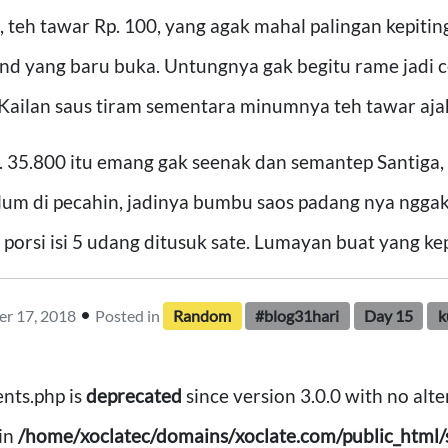
0, teh tawar Rp. 100, yang agak mahal palingan kepitin
nd yang baru buka. Untungnya gak begitu rame jadi c
 Kailan saus tiram sementara minumnya teh tawar aja
. 35.800 itu emang gak seenak dan semantep Santiga, 
lum di pecahin, jadinya bumbu saos padang nya nggak
 porsi isi 5 udang ditusuk sate. Lumayan buat yang 
•
r 17, 2018
Posted in
Random
#blog31hari
Day 15
k
nts.php is
deprecated
since version 3.0.0 with no alte
in
/home/xoclatec/domains/xoclate.com/public_html/s