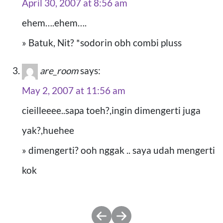
April 30, 2007 at 8:56 am
ehem….ehem….
» Batuk, Nit? *sodorin obh combi pluss
are_room
says:
May 2, 2007 at 11:56 am
cieilleeee..sapa toeh?,ingin dimengerti juga
yak?,huehee
» dimengerti? ooh nggak .. saya udah mengerti
kok
Post