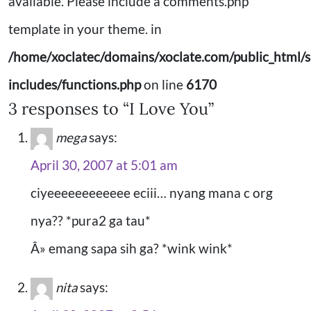
available. Please include a comments.php
template in your theme. in
/home/xoclatec/domains/xoclate.com/public_html/s
includes/functions.php
on line
6170
3 responses to “I Love You”
mega
says:
April 30, 2007 at 5:01 am
ciyeeeeeeeeeeee eciii… nyang mana c org
nya?? *pura2 ga tau*
Â» emang sapa sih ga? *wink wink*
nita
says: