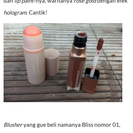
dan
lip paint
-nya, warnanya
rose gold
dengan efek
hologram
. Cantik!
Blusher
yang gue beli namanya Bliss nomor 01,