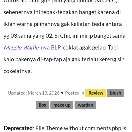
Untuk lip paint gue pilih yang nomor 03 CHIC,
sebenernya ini tebak-tebakan banget karena di
iklan warna pilihannya gak keliatan beda antara
yg 03 sama yang 02. Si Chic ini mirip banget sama
Mapple Waffle
-nya BLP
, coklat agak gelap. Tapi
kalo pakenya di-tap-tap aja gak terlalu kereng sih
cokelatnya.
•
Updated: March 13, 2026
Posted in
Review
blush
lips
make up
wardah
Deprecated
: File Theme without comments.php is