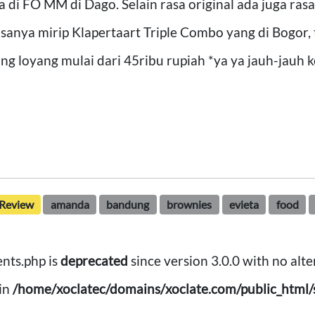
a di FO MM di Dago. Selain rasa original ada juga rasa
sanya mirip Klapertaart Triple Combo yang di Bogor, t
ang loyang mulai dari 45ribu rupiah *ya ya jauh-jauh 
Review
amanda
bandung
brownies
evieta
food
nts.php is
deprecated
since version 3.0.0 with no alte
in
/home/xoclatec/domains/xoclate.com/public_html/s