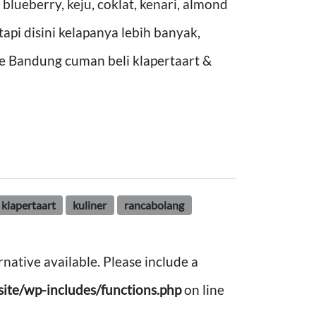
 blueberry, keju, coklat, kenari, almond
api disini kelapanya lebih banyak,
ke Bandung cuman beli klapertaart &
klapertaart
kuliner
rancabolang
rnative available. Please include a
ite/wp-includes/functions.php
on line